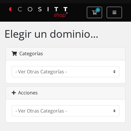
0
Carro de Pedidos
Elegir un dominio...
Categorías
Acciones